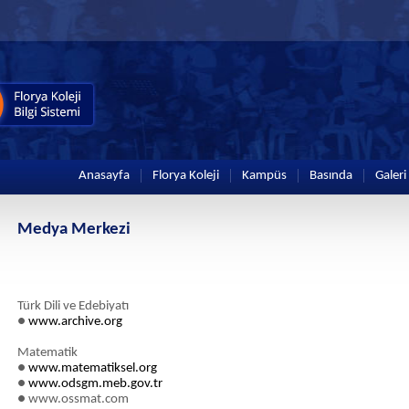
Anasayfa
Florya Koleji
Kampüs
Basında
Galeri
Medya Merkezi
Türk Dili ve Edebiyatı
●
www.archive.org
Matematik
●
www.matematiksel.org
●
www.odsgm.meb.gov.tr
● www.ossmat.com