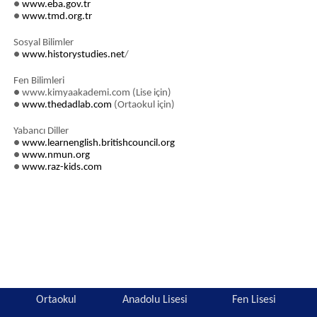
●
www.eba.gov.tr
●
www.tmd.org.tr
Sosyal Bilimler
●
www.historystudies.net
/
Fen Bilimleri
● www.kimyaakademi.com (Lise için)
●
www.thedadlab.com
(Ortaokul için)
Yabancı Diller
●
www.learnenglish.britishcouncil.org
●
www.nmun.org
●
www.raz-kids.com
Ortaokul
Anadolu Lisesi
Fen Lisesi