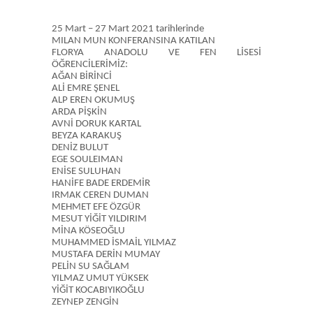
25 Mart – 27 Mart 2021 tarihlerinde
MILAN MUN KONFERANSINA KATILAN
FLORYA ANADOLU VE FEN LİSESİ
ÖĞRENCİLERİMİZ:
AĞAN BİRİNCİ
ALİ EMRE ŞENEL
ALP EREN OKUMUŞ
ARDA PİŞKİN
AVNİ DORUK KARTAL
BEYZA KARAKUŞ
DENİZ BULUT
EGE SOULEIMAN
ENİSE SULUHAN
HANİFE BADE ERDEMİR
IRMAK CEREN DUMAN
MEHMET EFE ÖZGÜR
MESUT YİĞİT YILDIRIM
MİNA KÖSEOĞLU
MUHAMMED İSMAİL YILMAZ
MUSTAFA DERİN MUMAY
PELİN SU SAĞLAM
YILMAZ UMUT YÜKSEK
YİĞİT KOCABIYIKOĞLU
ZEYNEP ZENGİN