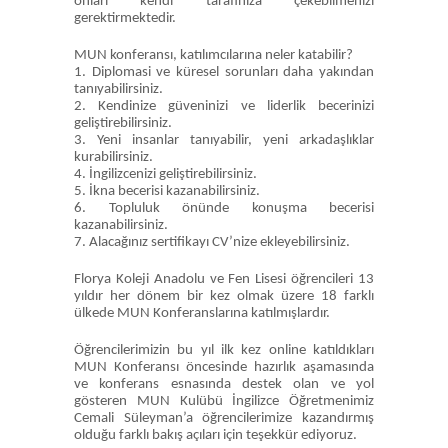
onları kendi tarafınıza çekebilmenizi
gerektirmektedir.
MUN konferansı, katılımcılarına neler katabilir?
1. Diplomasi ve küresel sorunları daha yakından
tanıyabilirsiniz.
2. Kendinize güveninizi ve liderlik becerinizi
geliştirebilirsiniz.
3. Yeni insanlar tanıyabilir, yeni arkadaşlıklar
kurabilirsiniz.
4. İngilizcenizi geliştirebilirsiniz.
5. İkna becerisi kazanabilirsiniz.
6. Topluluk önünde konuşma becerisi
kazanabilirsiniz.
7. Alacağınız sertifikayı CV’nize ekleyebilirsiniz.
Florya Koleji Anadolu ve Fen Lisesi öğrencileri 13
yıldır her dönem bir kez olmak üzere 18 farklı
ülkede MUN Konferanslarına katılmışlardır.
Öğrencilerimizin bu yıl ilk kez online katıldıkları
MUN Konferansı öncesinde hazırlık aşamasında
ve konferans esnasında destek olan ve yol
gösteren MUN Kulübü İngilizce Öğretmenimiz
Cemali Süleyman’a öğrencilerimize kazandırmış
olduğu farklı bakış açıları için teşekkür ediyoruz.