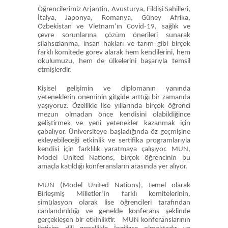
Öğrencilerimiz Arjantin, Avusturya, Fildişi Sahilleri,
İtalya, Japonya, Romanya, Güney Afrika,
Özbekistan ve Vietnam’ın Covid-19, sağlık ve
çevre sorunlarına çözüm önerileri sunarak
silahsızlanma, insan hakları ve tarım gibi birçok
farklı komitede görev alarak hem kendilerini, hem
okulumuzu, hem de ülkelerini başarıyla temsil
etmişlerdir.
Kişisel gelişimin ve diplomanın yanında
yeteneklerin öneminin gitgide arttığı bir zamanda
yaşıyoruz. Özellikle lise yıllarında birçok öğrenci
mezun olmadan önce kendisini olabildiğince
geliştirmek ve yeni yetenekler kazanmak için
çabalıyor. Üniversiteye başladığında öz geçmişine
ekleyebileceği etkinlik ve sertifika programlarıyla
kendisi için farklılık yaratmaya çalışıyor. MUN,
Model United Nations, birçok öğrencinin bu
amaçla katıldığı konferansların arasında yer alıyor.
MUN (Model United Nations), temel olarak
Birleşmiş Milletler’in farklı komitelerinin,
simülasyon olarak lise öğrencileri tarafından
canlandırıldığı ve genelde konferans şeklinde
gerçekleşen bir etkinliktir. MUN konferanslarının