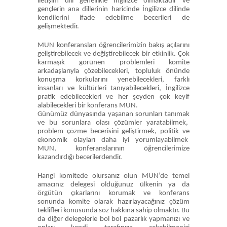
iletişim dili genellikle İngilizce olmaktadır ve
gençlerin ana dillerinin haricinde İngilizce dilinde
kendilerini ifade edebilme becerileri de
gelişmektedir.
MUN konferansları öğrencilerimizin bakış açılarını
geliştirebilecek ve değiştirebilecek bir etkinlik. Çok
karmaşık görünen problemleri komite
arkadaşlarıyla çözebilecekleri, topluluk önünde
konuşma korkularını yenebilecekleri, farklı
insanları ve kültürleri tanıyabilecekleri, İngilizce
pratik edebilecekleri ve her şeyden çok keyif
alabilecekleri bir konferans MUN.
Günümüz dünyasında yaşanan sorunları tanımak
ve bu sorunlara olası çözümler yaratabilmek,
problem çözme becerisini geliştirmek, politik ve
ekonomik olayları daha iyi yorumlayabilmek
MUN, konferanslarının öğrencilerimize
kazandırdığı becerilerdendir.
Hangi komitede olursanız olun MUN’de temel
amacınız delegesi olduğunuz ülkenin ya da
örgütün çıkarlarını korumak ve konferans
sonunda komite olarak hazırlayacağınız çözüm
teklifleri konusunda söz hakkına sahip olmaktır. Bu
da diğer delegelerle bol bol pazarlık yapmanızı ve