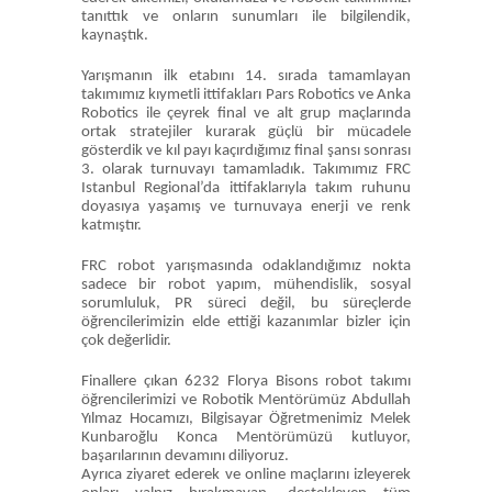
tanıttık ve onların sunumları ile bilgilendik,
kaynaştık.
Yarışmanın ilk etabını 14. sırada tamamlayan
takımımız kıymetli ittifakları Pars Robotics ve Anka
Robotics ile çeyrek final ve alt grup maçlarında
ortak stratejiler kurarak güçlü bir mücadele
gösterdik ve kıl payı kaçırdığımız final şansı sonrası
3. olarak turnuvayı tamamladık. Takımımız FRC
Istanbul Regional’da ittifaklarıyla takım ruhunu
doyasıya yaşamış ve turnuvaya enerji ve renk
katmıştır.
FRC robot yarışmasında odaklandığımız nokta
sadece bir robot yapım, mühendislik, sosyal
sorumluluk, PR süreci değil, bu süreçlerde
öğrencilerimizin elde ettiği kazanımlar bizler için
çok değerlidir.
Finallere çıkan 6232 Florya Bisons robot takımı
öğrencilerimizi ve Robotik Mentörümüz Abdullah
Yılmaz Hocamızı, Bilgisayar Öğretmenimiz Melek
Kunbaroğlu Konca Mentörümüzü kutluyor,
başarılarının devamını diliyoruz.
Ayrıca ziyaret ederek ve online maçlarını izleyerek