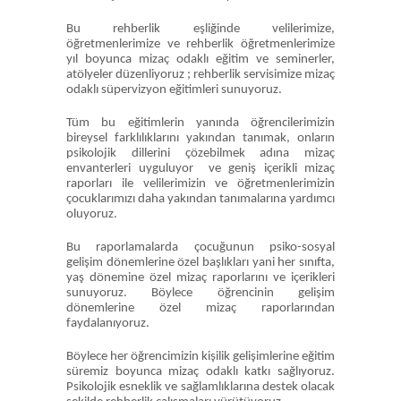
Bu rehberlik eşliğinde velilerimize,
öğretmenlerimize ve rehberlik öğretmenlerimize
yıl boyunca mizaç odaklı eğitim ve seminerler,
atölyeler düzenliyoruz ; rehberlik servisimize mizaç
odaklı süpervizyon eğitimleri sunuyoruz.
Tüm bu eğitimlerin yanında öğrencilerimizin
bireysel farklılıklarını yakından tanımak, onların
psikolojik dillerini çözebilmek adına mizaç
envanterleri uyguluyor ve geniş içerikli mizaç
raporları ile velilerimizin ve öğretmenlerimizin
çocuklarımızı daha yakından tanımalarına yardımcı
oluyoruz.
Bu raporlamalarda çocuğunun psiko-sosyal
gelişim dönemlerine özel başlıkları yani her sınıfta,
yaş dönemine özel mizaç raporlarını ve içerikleri
sunuyoruz. Böylece öğrencinin gelişim
dönemlerine özel mizaç raporlarından
faydalanıyoruz.
Böylece her öğrencimizin kişilik gelişimlerine eğitim
süremiz boyunca mizaç odaklı katkı sağlıyoruz.
Psikolojik esneklik ve sağlamlıklarına destek olacak